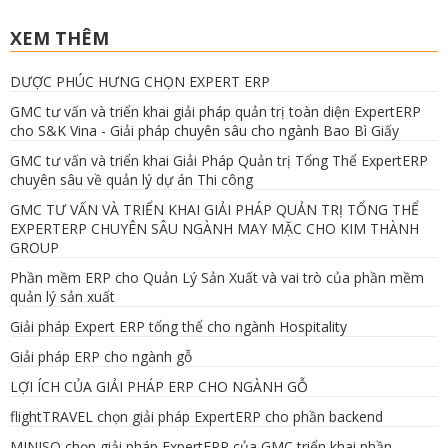
XEM THÊM
DƯỢC PHÚC HƯNG CHỌN EXPERT ERP
GMC tư vấn và triển khai giải pháp quản trị toàn diện ExpertERP
cho S&K Vina - Giải pháp chuyên sâu cho ngành Bao Bì Giấy
GMC tư vấn và triển khai Giải Pháp Quản trị Tổng Thể ExpertERP
chuyên sâu về quản lý dự án Thi công
GMC TƯ VẤN VÀ TRIỂN KHAI GIẢI PHÁP QUẢN TRỊ TỔNG THỂ
EXPERTERP CHUYÊN SÂU NGÀNH MAY MẶC CHO KIM THÀNH
GROUP
Phần mềm ERP cho Quản Lý Sản Xuất và vai trò của phần mềm
quản lý sản xuất
Giải pháp Expert ERP tổng thể cho ngành Hospitality
Giải pháp ERP cho ngành gỗ
LỢI ÍCH CỦA GIẢI PHÁP ERP CHO NGÀNH GỖ
flightTRAVEL chọn giải pháp ExpertERP cho phần backend
MINISO chọn giải pháp ExpertERP của GMC triển khai phần