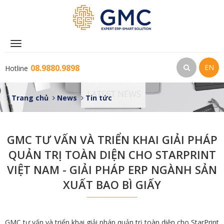
Toggle
navigation
08.9880.9898
EN
Hotline
Trang chủ
News
Tin tức
GMC TƯ VẤN VÀ TRIỂN KHAI GIẢI PHÁP
QUẢN TRỊ TOÀN DIỆN CHO STARPRINT
VIỆT NAM - GIẢI PHÁP ERP NGÀNH SẢN
XUẤT BAO BÌ GIẤY
GMC tư vấn và triển khai giải pháp quản trị toàn diện cho StarPrint