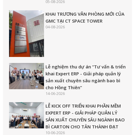
05-08-2026
KHAI TRƯƠNG VĂN PHÒNG MỚI CỦA
GMC TẠI CT SPACE TOWER
04-08-2026
Lễ nghiệm thu dự án “Tư vấn & triển
khai Expert ERP - Giải pháp quản lý
sản xuất chuyên sâu ngành bao bì
cho Hồng Thiên”
14-06-2026
LỄ KICK OFF TRIỂN KHAI PHẦN MỀM
EXPERT ERP - GIẢI PHÁP QUẢN LÝ
SẢN XUẤT CHUYÊN SÂU NGÀNH BAO
BÌ CARTON CHO TÂN THÀNH ĐẠT
10-06-2026