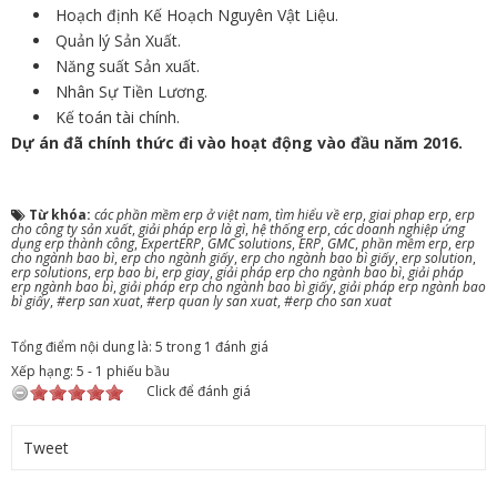
Hoạch định Kế Hoạch Nguyên Vật Liệu.
Quản lý Sản Xuất.
Năng suất Sản xuất.
Nhân Sự Tiền Lương.
Kế toán tài chính.
Dự án đã chính thức đi vào hoạt động vào đầu năm 2016.
Từ khóa:
các phần mềm erp ở việt nam
,
tìm hiểu về erp
,
giai phap erp
,
erp
cho công ty sản xuất
,
giải pháp erp là gì
,
hệ thống erp
,
các doanh nghiệp ứng
dụng erp thành công
,
ExpertERP
,
GMC solutions
,
ERP
,
GMC
,
phần mềm erp
,
erp
cho ngành bao bì
,
erp cho ngành giấy
,
erp cho ngành bao bì giấy
,
erp solution
,
erp solutions
,
erp bao bi
,
erp giay
,
giải pháp erp cho ngành bao bì
,
giải pháp
erp ngành bao bì
,
giải pháp erp cho ngành bao bì giấy
,
giải pháp erp ngành bao
bì giấy
,
#erp san xuat
,
#erp quan ly san xuat
,
#erp cho san xuat
Tổng điểm nội dung là: 5 trong 1 đánh giá
Xếp hạng:
5
-
1
phiếu bầu
Click để đánh giá
Tweet