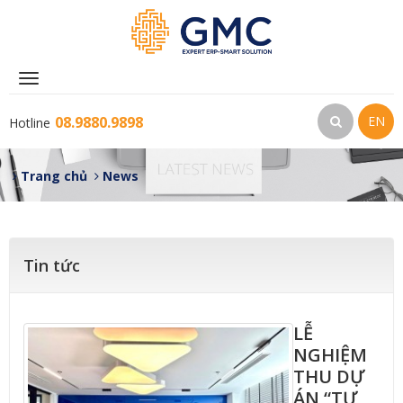
Toggle
navigation
08.9880.9898
EN
Hotline
Trang chủ
News
Tin tức
LỄ
NGHIỆM
THU DỰ
ÁN “TƯ