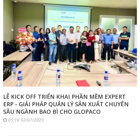
LỄ KICK OFF TRIỂN KHAI PHẦN MỀM EXPERT
ERP - GIẢI PHÁP QUẢN LÝ SẢN XUẤT CHUYÊN
SÂU NGÀNH BAO BÌ CHO GLOPACO
05:18 02/07/2025