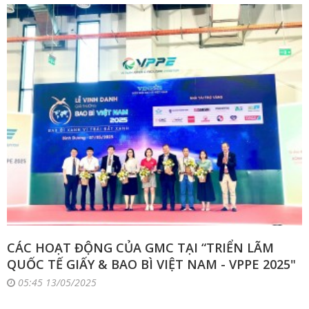
CÁC HOẠT ĐỘNG CỦA GMC TẠI “TRIỂN LÃM
QUỐC TẾ GIẤY & BAO BÌ VIỆT NAM - VPPE 2025"
05:45 13/05/2025