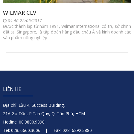
WILMAR CLV
04:46 22/06/2017
Được thành lập từ năm 1991, Wilmar International có trụ sở chính
đặt tại Singapore, là tập đoàn hàng đầu châu Á về kinh doanh các
sản phẩm nông nghiệp
LIÊN HỆ
Địa chỉ: Lầu 4, Success Building,
21A Gò Dầu, P.Tân Quý, Q. Tân Phú, HCM
Hotline: 08.9880.9898
Tel: 028. 6660.3006 | Fax: 028. 6292.3880