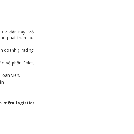
2016 đến nay. Mỗi
mô phát triển của
nh doanh (Trading,
ác bộ phận Sales,
Toán Viên.
ên.
n mềm logistics