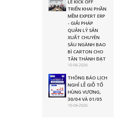
LỄ KICK OFF
TRIỂN KHAI PHẦN
MỀM EXPERT ERP
- GIẢI PHÁP
QUẢN LÝ SẢN
XUẤT CHUYÊN
SÂU NGÀNH BAO
BÌ CARTON CHO
TÂN THÀNH ĐẠT
10-06-2026
THÔNG BÁO LỊCH
NGHỈ LỄ GIỖ TỔ
HÙNG VƯƠNG,
30/04 VÀ 01/05
10-04-2026