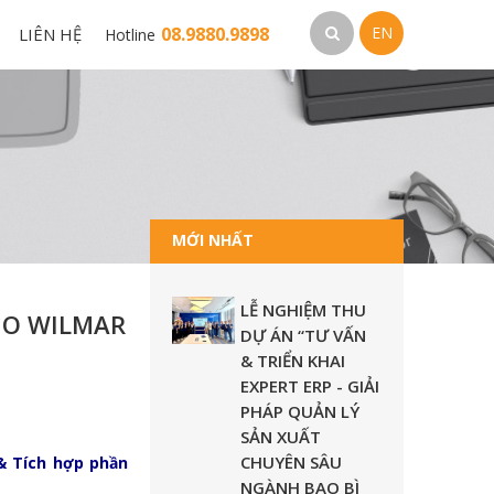
08.9880.9898
EN
LIÊN HỆ
Hotline
MỚI NHẤT
LỄ NGHIỆM THU
CHO WILMAR
DỰ ÁN “TƯ VẤN
& TRIỂN KHAI
EXPERT ERP - GIẢI
PHÁP QUẢN LÝ
SẢN XUẤT
CHUYÊN SÂU
& Tích hợp phần
NGÀNH BAO BÌ