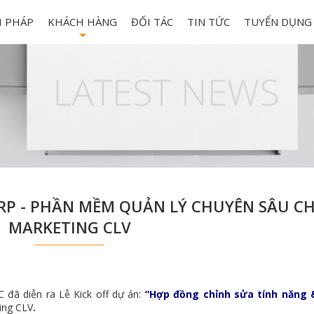
I PHÁP
KHÁCH HÀNG
ĐỐI TÁC
TIN TỨC
TUYỂN DỤNG
+
 ERP - PHẦN MỀM QUẢN LÝ CHUYÊN SÂU 
MARKETING CLV
 đã diễn ra Lễ Kick off dự án:
“Hợp đồng chỉnh sửa tính năng 
ing CLV
.