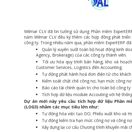
Wilmar CLV đã tin tưởng sử dụng Phần mềm ExpertERP 
năm Wilmar CLV đều ký thêm các hợp đồng phát triển 
công ty. Trong nhiều năm qua, phần mềm ExpertERP đã ma
Quản lý xuyên suốt toàn bộ hoạt động kinh doa
Agency, Brokerage) của các công ty thành viên.
Tối ưu hóa quy trình bán hàng, kho và hoạch
Customer Services, Logistics đến Accounting.
Tự động phát hành hoá đơn điện tử cho khách h
Kiểm soát chặt chẽ công nợ, hạn mức công nợ 
Báo cáo tài chính quản trị cho toàn bộ công ty
Tích hợp dữ liệu module Accouting với hệ thố
Dự án mới này yêu cầu tích hợp dữ liệu Phần m
(LOG3) nhằm các
mục tiêu lớn như:
Tự động hóa việc tạo DO; Phiếu xuất kho và H
Tự động kiểm tra hạn mức công nợ và công nợ
Xây dựng lại cơ cấu Chương trình khuyến mãi 