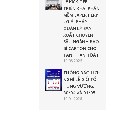
LỄ KICK OFF
TRIỂN KHAI PHẦN
MỀM EXPERT ERP
- GIẢI PHÁP
QUẢN LÝ SẢN
XUẤT CHUYÊN
SÂU NGÀNH BAO
BÌ CARTON CHO
TÂN THÀNH ĐẠT
10-06-2026
THÔNG BÁO LỊCH
NGHỈ LỄ GIỖ TỔ
HÙNG VƯƠNG,
30/04 VÀ 01/05
10-04-2026