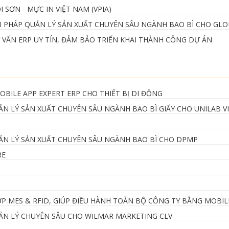
I SƠN - MỰC IN VIỆT NAM (VPIA)
IẢI PHÁP QUẢN LÝ SẢN XUẤT CHUYÊN SÂU NGÀNH BAO BÌ CHO GL
 VẤN ERP UY TÍN, ĐẢM BẢO TRIỂN KHAI THÀNH CÔNG DỰ ÁN
BILE APP EXPERT ERP CHO THIẾT BỊ DI ĐỘNG
UẢN LÝ SẢN XUẤT CHUYÊN SÂU NGÀNH BAO BÌ GIẤY CHO UNILAB V
QUẢN LÝ SẢN XUẤT CHUYÊN SÂU NGÀNH BAO BÌ CHO DPMP
RE
ỢP MES & RFID, GIÚP ĐIỀU HÀNH TOÀN BỘ CÔNG TY BẰNG MOBIL
QUẢN LÝ CHUYÊN SÂU CHO WILMAR MARKETING CLV