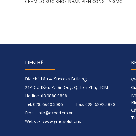
CHĂM LO SỨC KHOẺ NHÂN VIÊN CÔNG TY GMC
LIÊN HỆ
K
Địa chỉ: Lầu 4, Success Building,
Về
21A Gò Dầu, P.Tân Quý, Q. Tân Phú, HCM
Gi
Kh
Hotline: 08.9880.9898
Bl
Tel: 028. 6660.3006 | Fax: 028. 6292.3880
Câ
Email: info@experterp.vn
Tư
Website: www.gmc.solutions