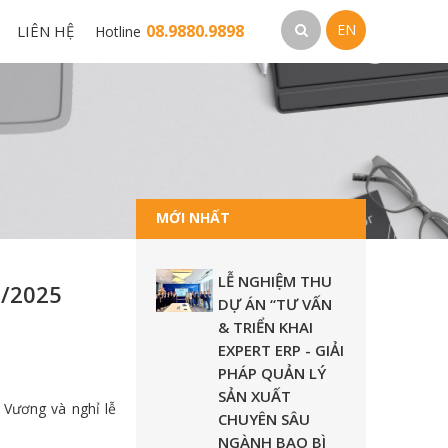
08.9880.9898
EN
LIÊN HỆ
Hotline
MỚI NHẤT
LỄ NGHIỆM THU
/2025
DỰ ÁN “TƯ VẤN
& TRIỂN KHAI
EXPERT ERP - GIẢI
PHÁP QUẢN LÝ
SẢN XUẤT
 Vương và nghỉ lễ
CHUYÊN SÂU
NGÀNH BAO BÌ