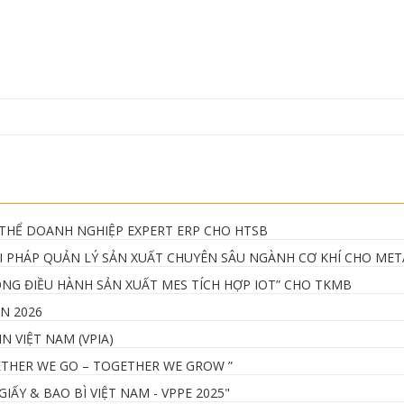
 THỂ DOANH NGHIỆP EXPERT ERP CHO HTSB
IẢI PHÁP QUẢN LÝ SẢN XUẤT CHUYÊN SÂU NGÀNH CƠ KHÍ CHO MET
HỐNG ĐIỀU HÀNH SẢN XUẤT MES TÍCH HỢP IOT” CHO TKMB
N 2026
N VIỆT NAM (VPIA)
GETHER WE GO – TOGETHER WE GROW ”
ẤY & BAO BÌ VIỆT NAM - VPPE 2025"