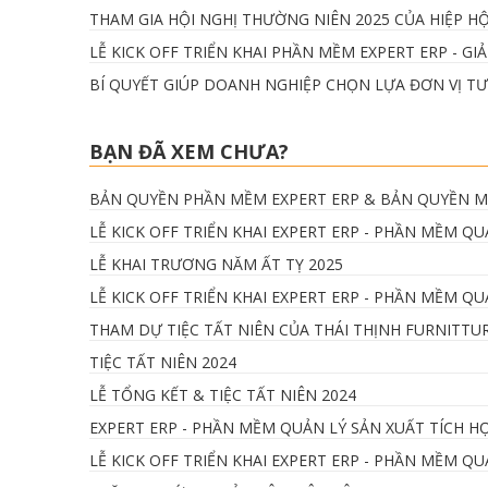
THAM GIA HỘI NGHỊ THƯỜNG NIÊN 2025 CỦA HIỆP HỘ
LỄ KICK OFF TRIỂN KHAI PHẦN MỀM EXPERT ERP - G
BÍ QUYẾT GIÚP DOANH NGHIỆP CHỌN LỰA ĐƠN VỊ TƯ
BẠN ĐÃ XEM CHƯA?
BẢN QUYỀN PHẦN MỀM EXPERT ERP & BẢN QUYỀN MO
LỄ KICK OFF TRIỂN KHAI EXPERT ERP - PHẦN MỀM Q
LỄ KHAI TRƯƠNG NĂM ẤT TỴ 2025
LỄ KICK OFF TRIỂN KHAI EXPERT ERP - PHẦN MỀM 
THAM DỰ TIỆC TẤT NIÊN CỦA THÁI THỊNH FURNITTU
TIỆC TẤT NIÊN 2024
LỄ TỔNG KẾT & TIỆC TẤT NIÊN 2024
EXPERT ERP - PHẦN MỀM QUẢN LÝ SẢN XUẤT TÍCH H
LỄ KICK OFF TRIỂN KHAI EXPERT ERP - PHẦN MỀM 