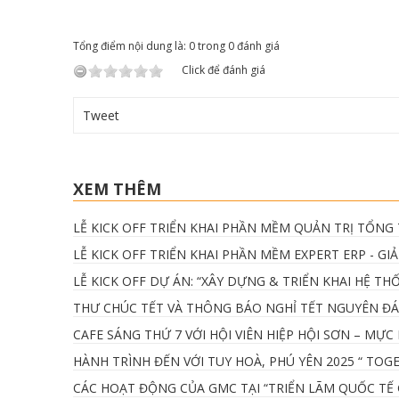
Tổng điểm nội dung là: 0 trong 0 đánh giá
Click để đánh giá
Tweet
XEM THÊM
LỄ KICK OFF TRIỂN KHAI PHẦN MỀM QUẢN TRỊ TỔNG
LỄ KICK OFF TRIỂN KHAI PHẦN MỀM EXPERT ERP - G
LỄ KICK OFF DỰ ÁN: “XÂY DỰNG & TRIỂN KHAI HỆ T
THƯ CHÚC TẾT VÀ THÔNG BÁO NGHỈ TẾT NGUYÊN ĐÁ
CAFE SÁNG THỨ 7 VỚI HỘI VIÊN HIỆP HỘI SƠN – MỰC I
HÀNH TRÌNH ĐẾN VỚI TUY HOÀ, PHÚ YÊN 2025 “ TO
CÁC HOẠT ĐỘNG CỦA GMC TẠI “TRIỂN LÃM QUỐC TẾ GI