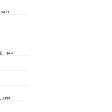
OPACO
IỆT NAM
E APP!