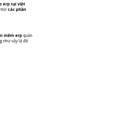
 erp tại việt
 nhờ
các phần
ần mềm erp
quản
g như vậy là để