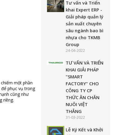
Tư vấn và Triển
khai Expert ERP -
Giải pháp quản lý
sản xuất chuyên
sâu ngành bao bì
nhựa cho TKMB
Group
24-04-2022
TƯ VẤN VÀ TRIỂN
KHAI GIẢI PHÁP
"SMART
g chiếm một phần
FACTORY" CHO
để phục vụ trong
CÔNG TY CP
 mạnh cũng như
THỨC ĂN CHĂN
 riêng.
NUÔI VIỆT
THẮNG
31-03-2022
Lễ Ký Kết và Khởi