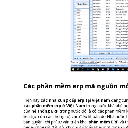
Các phần mềm erp mã nguồn m
Hiện nay
các nhà cung cấp erp tại việt nam
đang cun
c
ác phần mềm erp ở Việt Nam
trong nước khá phù hợ
của
hệ thống ERP
trong nước đó là có các phần mềm k
liên tục của các thông tư, các điều khoản do Nhà nước 
bản quyền, chí phí tư vấn triển khai
phần mềm ERP
và t
ngoài cũng rất đắt đỏ, chi phí để triển khai một dự án