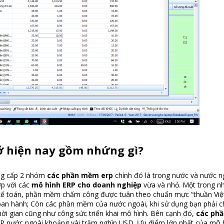
ở
hiện nay gồm nhứng gì?
g cấp 2 nhóm
các phần mềm erp
chính đó là trong nước và nước n
p với các
mô hình ERP cho doanh nghiệp
vừa và nhỏ. Một trong n
ế toán, phần mềm chấm công được tuân theo chuẩn mực “thuần Việt”
ban hành; Còn các phần mềm của nước ngoài, khi sử dụng bạn phải ch
hời gian cũng như công sức triển khai mô hình. Bên cạnh đó,
các ph
 ERP nước ngoài khoảng vài trăm nghìn USD. Ưu điểm lớn nhất của mô