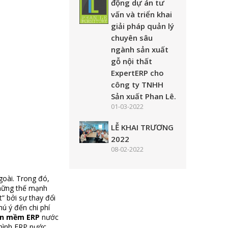
động dự án tư
vấn và triển khai
giải pháp quản lý
chuyên sâu
ngành sản xuất
gỗ nội thất
ExpertERP cho
công ty TNHH
Sản xuất Phan Lê.
01-03-2022
LỄ KHAI TRƯƠNG
2022
08-02-2022
goài. Trong đó,
hững thế mạnh
 bởi sự thay đổi
ú ý đến chi phí
ần mềm ERP
nước
 hình ERP
nước