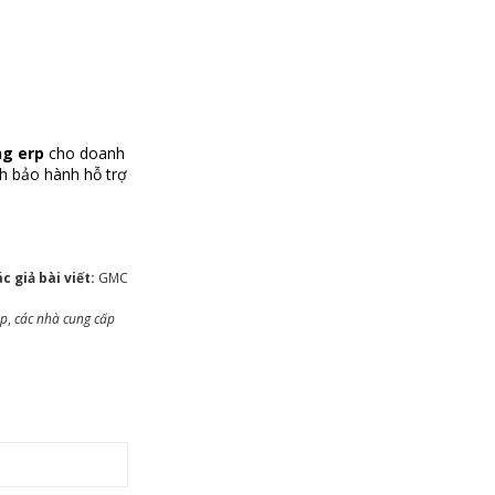
ng erp
cho doanh
h bảo hành hỗ trợ
c giả bài viết:
GMC
rp
,
các nhà cung cấp