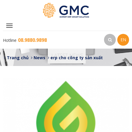
Toggle
navigation
08.9880.9898
EN
Hotline
Trang chủ
News
erp cho công ty sản xuất