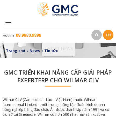
Toggle
navigation
08.9880.9898
EN
Hotline
Trang chủ
News
Tin tức
GMC TRIỂN KHAI NÂNG CẤP GIẢI PHÁP
EXPERTERP CHO WILMAR CLV
Wilmar CLV (Campuchia - Lào - Việt Nam) thuộc Wilmar
International Limited - một trong những tập đoàn kinh doanh
nông nghiệp hàng đầu châu Á - được thành lập năm 1991 và có
trụ sở tại Singapore. Wilmar có hơn 500 nhà máy sản xuất và