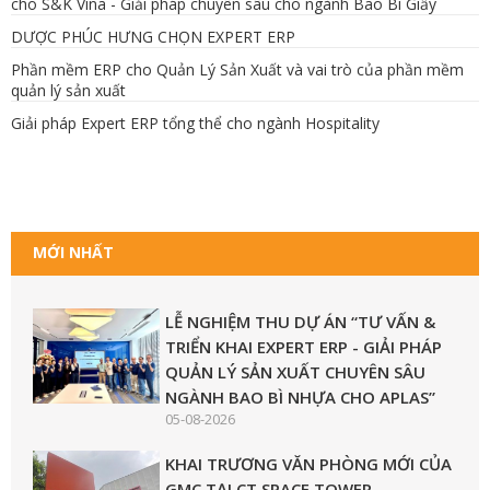
cho S&K Vina - Giải pháp chuyên sâu cho ngành Bao Bì Giấy
DƯỢC PHÚC HƯNG CHỌN EXPERT ERP
Phần mềm ERP cho Quản Lý Sản Xuất và vai trò của phần mềm
quản lý sản xuất
Giải pháp Expert ERP tổng thể cho ngành Hospitality
MỚI NHẤT
LỄ NGHIỆM THU DỰ ÁN “TƯ VẤN &
TRIỂN KHAI EXPERT ERP - GIẢI PHÁP
QUẢN LÝ SẢN XUẤT CHUYÊN SÂU
NGÀNH BAO BÌ NHỰA CHO APLAS”
05-08-2026
KHAI TRƯƠNG VĂN PHÒNG MỚI CỦA
GMC TẠI CT SPACE TOWER