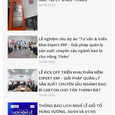
04-08-2026
Lễ nghiệm thu dự án “Tư vấn & triển
khai Expert ERP - Giải pháp quản lý
sản xuất chuyên sâu ngành bao bì
cho Hồng Thiên”
14-06-2026
LỄ KICK OFF TRIỂN KHAI PHẦN MỀM
EXPERT ERP - GIẢI PHÁP QUẢN LÝ
SẢN XUẤT CHUYÊN SÂU NGÀNH BAO
BÌ CARTON CHO TÂN THÀNH ĐẠT
10-06-2026
THÔNG BÁO LỊCH NGHỈ LỄ GIỖ TỔ
HÙNG VƯƠNG, 30/04 VÀ 01/05