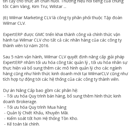
tin cậy cho thức ăn chăn nuôi. Thương hiệu nổi tiếng của chúng
tôi: Cám Vàng, Kim Trư, Wilstar ...
(6) Wilmar Marketing CLV là công ty phân phối thuộc Tập đoàn
Wilmar CLV.
ExpertERP được GMC triển khai thành công và chính thức vận
hành tại Wilmar CLV cho tất cả các nhãn hàng của các công ty
thành viên từ năm 2016.
Sau 5 năm vận hành, Wilmar CLV quyết định nâng cấp giải pháp
ExpertERP nhằm tối ưu hóa công tác quản lý , tối ưu hóa nhân sự
thực hiện và bổ sung thêm các mô hình quản lý cho các ngành
hàng cũng như hình thức kinh doanh mới tại WilmarCLV cũng như
tích hợp tự động tới các hệ thống của các công ty thành viên.
Dự án Nâng Cấp bao gồm các phân hệ:
- Tối ưu hóa Quy trình bán hàng, bổ sung thêm hình thức kinh
doanh Brokerage.
- Tối ưu hóa Quy trình Mua hàng
- Quản lý Chiết Khấu, Khuyến Mãi.
- Kiểm soát tốt hơn Hệ thống Tồn Kho.
- Kế toán tài chính.