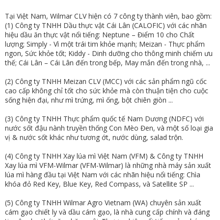
Tại Việt Nam, Wilmar CLV hiện có 7 công ty thành viên, bao gồm:
(1) Công ty TNHH Dầu thực vật Cái Lân (CALOFIC) với các nhãn
hiệu dầu ăn thực vật nổi tiếng: Neptune – Điểm 10 cho Chất
lượng; Simply - Vì một trái tim khỏe mạnh; Meizan - Thực phẩm
ngon, Sức khỏe tốt; Kiddy - Dinh dưỡng cho thông minh chiếm ưu
thế; Cái Lân – Cái Lân đến trong bếp, May mắn đến trong nhà, ...
(2) Công ty TNHH Meizan CLV (MCC) với các sản phẩm ngũ cốc
cao cấp không chỉ tốt cho sức khỏe mà còn thuận tiện cho cuộc
sống hiện đại, như mì trứng, mì ống, bột chiên giòn ...
(3) Công ty TNHH Thực phẩm quốc tế Nam Dương (NDFC) với
nước sốt đậu nành truyền thống Con Mèo Đen, và một số loại gia
vị & nước sốt khác như tương ớt, nước dùng, salad trộn.
(4) Công ty TNHH Xay lúa mì Việt Nam (VFM) & Công ty TNHH
Xay lúa mì VFM-Wilmar (VFM-Wilmar) là những nhà máy sản xuất
lúa mì hàng đầu tại Việt Nam với các nhãn hiệu nổi tiếng: Chìa
khóa đỏ Red Key, Blue Key, Red Compass, và Satellite SP ...
(5) Công ty TNHH Wilmar Agro Vietnam (WA) chuyên sản xuất
cám gạo chiết ly và dầu cám gạo, là nhà cung cấp chính và đáng