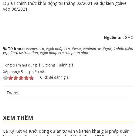
Dự án chính thức khởi động từ tháng 02/2021 và dự kiến golive
vào 06/2021.
Nguồn tin:
GMC
Từ khóa:
#experterp
,
#giải pháp erp
,
#wclv
,
#wilmarclv
,
#gmc
,
#phần mềm
erp
,
#erp distribution
,
#giai phap erp cho phan phoi
Tổng điểm nội dung là: 5 trong 1 đánh giá
Xếp hạng:
5
-
1
phiếu bầu
Click để đánh giá
Tweet
XEM THÊM
Lễ Ký Kết và Khởi động dự án tư vấn và triển khai giải pháp quản