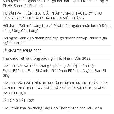
lý chuyên sâu ngành sản xuất gỗ nội thất ExpertERP cho công ty
TNHH Sản xuất Phan Lê.
TƯ VẤN VÀ TRIỂN KHAI GIẢI PHÁP "SMART FACTORY" CHO
CÔNG TY CP THỨC ĂN CHĂN NUÔI VIỆT THẮNG
Hội thảo: “Đổi mới sáng tạo và Phát triển nguồn nhân lực số Đồng
bằng Sông Cửu Long”
Hội nghị:”Lãnh đạo thành phố gặp gỡ doanh nghiệp, chuyên gia
ngành CNTT”
LỄ KHAI TRƯƠNG 2022
Thư chúc Tết và thông báo nghỉ Tết Nhâm Dần 2022
GMC Tư Vấn và Triển Khai giải pháp Quản Trị Toàn Diện
ExpertERP cho Bao Bì Xanh - Giải Pháp ERP cho Ngành Bao Bì
Giấy
GMC TƯ VẤN VÀ TRIỂN KHAI GIẢI PHÁP QUẢN TRỊ TOÀN DIỆN
EXPERTERP CHO DICA - GIẢI PHÁP CHUYÊN SÂU CHO NGÀNH
BAO BÌ NHỰA
LỄ TỔNG KẾT 2021
GMC triển khai hệ thống Báo Cáo Thông Minh cho S&K Vina