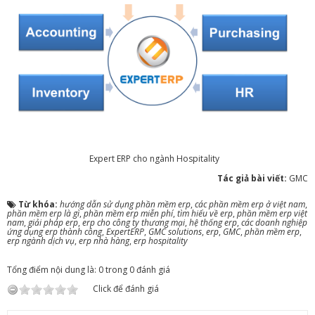
Expert ERP cho ngành Hospitality
Tác giả bài viết:
GMC
Từ khóa:
hướng dẫn sử dụng phần mềm erp
,
các phần mềm erp ở việt nam
,
phần mềm erp là gì
,
phần mềm erp miễn phí
,
tìm hiểu về erp
,
phần mềm erp việt
nam
,
giải pháp erp
,
erp cho công ty thương mại
,
hệ thống erp
,
các doanh nghiệp
ứng dụng erp thành công
,
ExpertERP
,
GMC solutions
,
erp
,
GMC
,
phần mềm erp
,
erp ngành dịch vụ
,
erp nhà hàng
,
erp hospitality
Tổng điểm nội dung là: 0 trong 0 đánh giá
Click để đánh giá