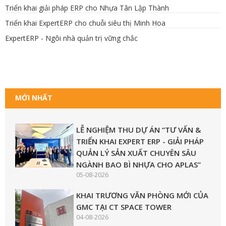
Triển khai giải pháp ERP cho Nhựa Tân Lập Thành
Triển khai ExpertERP cho chuỗi siêu thị Minh Hoa
ExpertERP - Ngôi nhà quản trị vững chắc
MỚI NHẤT
LỄ NGHIỆM THU DỰ ÁN “TƯ VẤN &
TRIỂN KHAI EXPERT ERP - GIẢI PHÁP
QUẢN LÝ SẢN XUẤT CHUYÊN SÂU
NGÀNH BAO BÌ NHỰA CHO APLAS”
05-08-2026
KHAI TRƯƠNG VĂN PHÒNG MỚI CỦA
GMC TẠI CT SPACE TOWER
04-08-2026