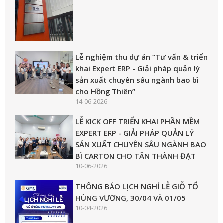
Lễ nghiệm thu dự án “Tư vấn & triển
khai Expert ERP - Giải pháp quản lý
sản xuất chuyên sâu ngành bao bì
cho Hồng Thiên”
14-06-2026
LỄ KICK OFF TRIỂN KHAI PHẦN MỀM
EXPERT ERP - GIẢI PHÁP QUẢN LÝ
SẢN XUẤT CHUYÊN SÂU NGÀNH BAO
BÌ CARTON CHO TÂN THÀNH ĐẠT
10-06-2026
THÔNG BÁO LỊCH NGHỈ LỄ GIỖ TỔ
HÙNG VƯƠNG, 30/04 VÀ 01/05
10-04-2026