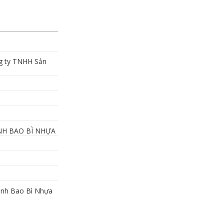
ng ty TNHH Sản
ÀNH BAO BÌ NHỰA
gành Bao Bì Nhựa