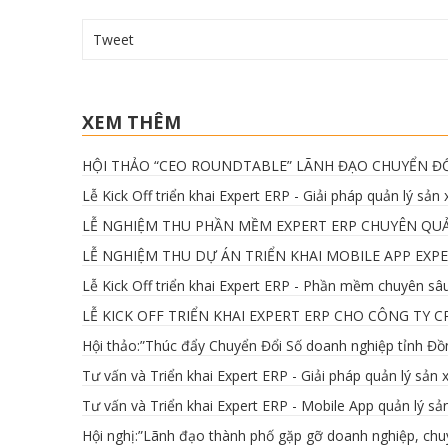
Tweet
XEM THÊM
HỘI THẢO “CEO ROUNDTABLE” LÃNH ĐẠO CHUYỂN ĐỔ
Lễ Kick Off triển khai Expert ERP - Giải pháp quản lý s
LỄ NGHIỆM THU PHẦN MỀM EXPERT ERP CHUYÊN QU
LỄ NGHIỆM THU DỰ ÁN TRIỂN KHAI MOBILE APP EXP
Lễ Kick Off triển khai Expert ERP - Phần mềm chuyên sâ
LỄ KICK OFF TRIỂN KHAI EXPERT ERP CHO CÔNG TY 
Hội thảo:”Thúc đẩy Chuyển Đổi Số doanh nghiệp tỉnh Đồ
Tư vấn và Triển khai Expert ERP - Giải pháp quản lý s
Tư vấn và Triển khai Expert ERP - Mobile App quản lý 
Hội nghị:”Lãnh đạo thành phố gặp gỡ doanh nghiệp, ch