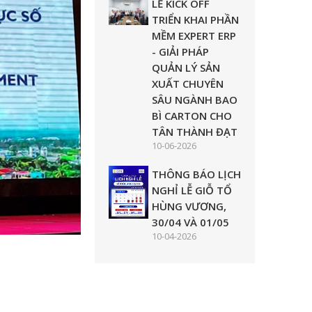
LỄ KICK OFF
TRIỂN KHAI PHẦN
MỀM EXPERT ERP
- GIẢI PHÁP
QUẢN LÝ SẢN
XUẤT CHUYÊN
SÂU NGÀNH BAO
BÌ CARTON CHO
TÂN THÀNH ĐẠT
10-06-2026
THÔNG BÁO LỊCH
NGHỈ LỄ GIỖ TỔ
HÙNG VƯƠNG,
30/04 VÀ 01/05
10-04-2026