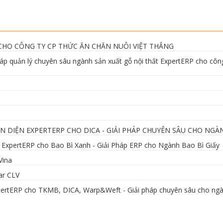
 CHO CÔNG TY CP THỨC ĂN CHĂN NUÔI VIỆT THẮNG
 pháp quản lý chuyên sâu ngành sản xuất gỗ nội thất ExpertERP cho cô
ÀN DIỆN EXPERTERP CHO DICA - GIẢI PHÁP CHUYÊN SÂU CHO NG
 ExpertERP cho Bao Bì Xanh - Giải Pháp ERP cho Ngành Bao Bì Giấy
Vina
ar CLV
 ExpertERP cho TKMB, DICA, Warp&Weft - Giải pháp chuyên sâu cho n