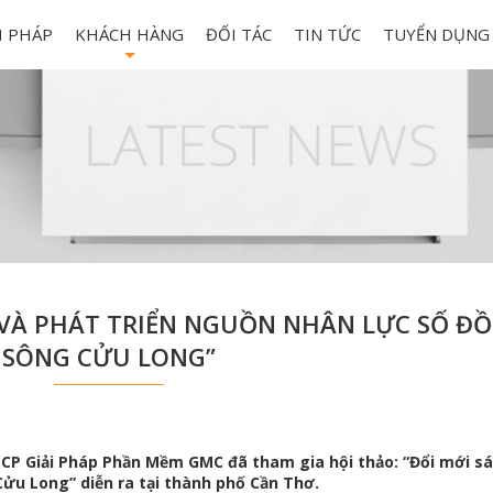
I PHÁP
KHÁCH HÀNG
ĐỐI TÁC
TIN TỨC
TUYỂN DỤNG
+
O VÀ PHÁT TRIỂN NGUỒN NHÂN LỰC SỐ Đ
SÔNG CỬU LONG”
 CP Giải Pháp Phần Mềm GMC đã tham gia hội thảo:
“Đổi mới s
Cửu Long”
diễn ra tại thành phố Cần Thơ.