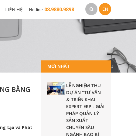
08.9880.9898
EN
LIÊN HỆ
Hotline
MỚI NHẤT
LỄ NGHIỆM THU
ỒNG BẰNG
DỰ ÁN “TƯ VẤN
& TRIỂN KHAI
EXPERT ERP - GIẢI
PHÁP QUẢN LÝ
SẢN XUẤT
CHUYÊN SÂU
áng tạo và Phát
NGÀNH BAO BÌ