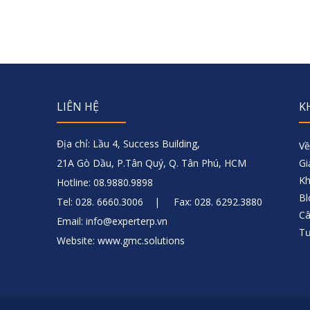
LIÊN HỆ
K
Địa chỉ: Lầu 4, Success Building,
Về
21A Gò Dầu, P.Tân Quý, Q. Tân Phú, HCM
Gi
Kh
Hotline: 08.9880.9898
Bl
Tel: 028. 6660.3006 | Fax: 028. 6292.3880
Câ
Email: info@experterp.vn
Tư
Website: www.gmc.solutions