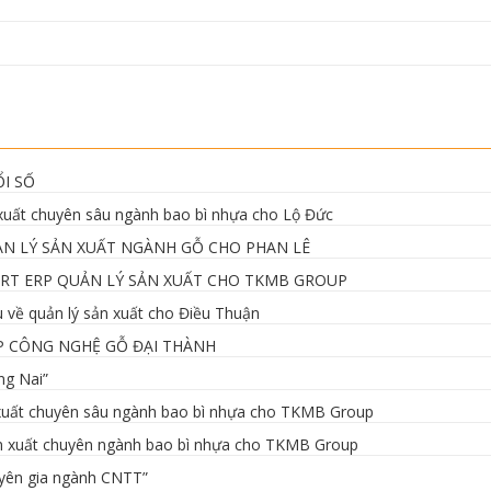
I SỐ
ản xuất chuyên sâu ngành bao bì nhựa cho Lộ Đức
ẢN LÝ SẢN XUẤT NGÀNH GỖ CHO PHAN LÊ
ERT ERP QUẢN LÝ SẢN XUẤT CHO TKMB GROUP
u về quản lý sản xuất cho Điều Thuận
CP CÔNG NGHỆ GỖ ĐẠI THÀNH
ng Nai”
ản xuất chuyên sâu ngành bao bì nhựa cho TKMB Group
sản xuất chuyên ngành bao bì nhựa cho TKMB Group
uyên gia ngành CNTT”