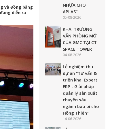
NHỰA CHO
ng và Đồng bằng
APLAS”
đang diễn ra
05-08-2026
KHAI TRƯƠNG
VĂN PHÒNG MỚI
CỦA GMC TẠI CT
SPACE TOWER
04-08-2026
Lễ nghiệm thu
dự án “Tư vấn &
triển khai Expert
ERP - Giải pháp
quản lý sản xuất
chuyên sâu
ngành bao bì cho
Hồng Thiên”
14-06-2026