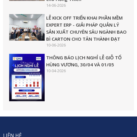
14-06-2026
LỄ KICK OFF TRIỂN KHAI PHẦN MỀM
EXPERT ERP - GIẢI PHÁP QUẢN LÝ
SẢN XUẤT CHUYÊN SÂU NGÀNH BAO
BÌ CARTON CHO TÂN THÀNH ĐẠT
10-06-2026
THÔNG BÁO LỊCH NGHỈ LỄ GIỖ TỔ
HÙNG VƯƠNG, 30/04 VÀ 01/05
10-04-2026
LIÊN HỆ