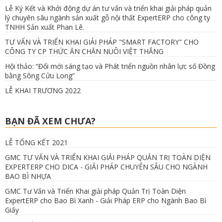
Lễ Ký Kết và Khởi động dự án tư vấn và triển khai giải pháp quản
lý chuyên sâu ngành sản xuất gỗ nội thất ExpertERP cho công ty
TNHH Sản xuất Phan Lê.
TƯ VẤN VÀ TRIỂN KHAI GIẢI PHÁP "SMART FACTORY" CHO
CÔNG TY CP THỨC ĂN CHĂN NUÔI VIỆT THẮNG
Hội thảo: “Đổi mới sáng tạo và Phát triển nguồn nhân lực số Đồng
bằng Sông Cửu Long”
LỄ KHAI TRƯƠNG 2022
BẠN ĐÃ XEM CHƯA?
LỄ TỔNG KẾT 2021
GMC TƯ VẤN VÀ TRIỂN KHAI GIẢI PHÁP QUẢN TRỊ TOÀN DIỆN
EXPERTERP CHO DICA - GIẢI PHÁP CHUYÊN SÂU CHO NGÀNH
BAO BÌ NHỰA
GMC Tư Vấn và Triển Khai giải pháp Quản Trị Toàn Diện
ExpertERP cho Bao Bì Xanh - Giải Pháp ERP cho Ngành Bao Bì
Giấy