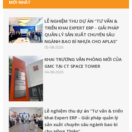
MỚI NHẤT
LỄ NGHIỆM THU DỰ ÁN “TƯ VẤN &
TRIỂN KHAI EXPERT ERP - GIẢI PHÁP
QUẢN LÝ SẢN XUẤT CHUYÊN SÂU
NGÀNH BAO BÌ NHỰA CHO APLAS”
05-08-2026
KHAI TRƯƠNG VĂN PHÒNG MỚI CỦA
GMC TẠI CT SPACE TOWER
04-08-2026
Lễ nghiệm thu dự án “Tư vấn & triển
khai Expert ERP - Giải pháp quản lý
sản xuất chuyên sâu ngành bao bì
cho Hồng Thiên”