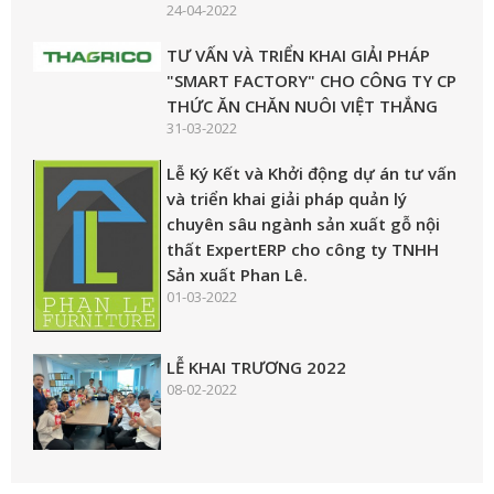
24-04-2022
TƯ VẤN VÀ TRIỂN KHAI GIẢI PHÁP
"SMART FACTORY" CHO CÔNG TY CP
THỨC ĂN CHĂN NUÔI VIỆT THẮNG
31-03-2022
Lễ Ký Kết và Khởi động dự án tư vấn
và triển khai giải pháp quản lý
chuyên sâu ngành sản xuất gỗ nội
thất ExpertERP cho công ty TNHH
Sản xuất Phan Lê.
01-03-2022
LỄ KHAI TRƯƠNG 2022
08-02-2022