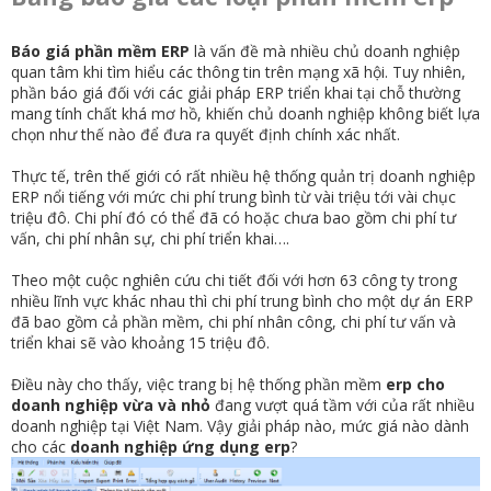
Báo giá phần mềm ERP
là vấn đề mà nhiều chủ doanh nghiệp
quan tâm khi tìm hiểu các thông tin trên mạng xã hội. Tuy nhiên,
phần báo giá đối với các giải pháp ERP triển khai tại chỗ thường
mang tính chất khá mơ hồ, khiến chủ doanh nghiệp không biết lựa
chọn như thế nào để đưa ra quyết định chính xác nhất.
Thực tế, trên thế giới có rất nhiều hệ thống quản trị doanh nghiệp
ERP nổi tiếng với mức chi phí trung bình từ vài triệu tới vài chục
triệu đô. Chi phí đó có thể đã có hoặc chưa bao gồm chi phí tư
vấn, chi phí nhân sự, chi phí triển khai….
Theo một cuộc nghiên cứu chi tiết đối với hơn 63 công ty trong
nhiều lĩnh vực khác nhau thì chi phí trung bình cho một dự án ERP
đã bao gồm cả phần mềm, chi phí nhân công, chi phí tư vấn và
triển khai sẽ vào khoảng 15 triệu đô.
Điều này cho thấy, việc trang bị hệ thống phần mềm
erp cho
doanh nghiệp vừa và nhỏ
đang vượt quá tầm với của rất nhiều
doanh nghiệp tại Việt Nam. Vậy giải pháp nào, mức giá nào dành
cho các
doanh nghiệp ứng dụng erp
?