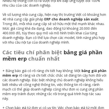
Nhiều hệ thống còn tỏ ra vượt trội khi đáp ứng tuyệt đối 100%
nhu cầu của các doanh nghiệp.
Về số lượng nhà cung cấp, hiện nay thị trường Việt có khoảng hơn
40 nhà cung cấp giải pháp
ERP cho doanh nghiệp
sản xuất
.
Trong đó, mỗi nhà cung cấp sẽ sở hữu một thế mạnh khác nhau.
Mức giá cũng khá đa dạng, dao động từ khoảng 20.000 đến
400.000 đô, tùy theo quy mô và mô hình triển khai của từng
doanh nghiệp. Bạn có thể lựa chọn các model, tính năng phù hợp
với nhu cầu nội tại của doanh nghiệp mình.
Các tiêu chí phân biệt
bảng giá phần
mềm erp
chuẩn nhất
+ Bảng báo giá có rõ ràng chi tiết hay không: Một
bảng giá phần
mềm erp
rõ ràng và chi tiết chắc chắc sẽ đáng tin cậy hơn đối với
các doanh nghiệp. Đặc biệt những chủ doanh nghiệp không hiểu
biết nhiều về công nghệ thông tin, việc thông tin rõ ràng, rành
mạch có thể giúp doanh nghiệp cũng như đơn vị cung ứng phần
mềm erp tránh được những rắc rối trong quá trình hợp tác sau
này.
+ Chọn báo giá từ đơn vị có uy tín: Việc chọn báo giá từ một đơn