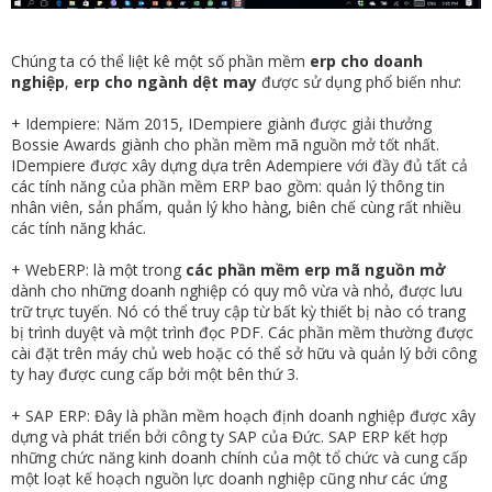
Chúng ta có thể liệt kê một số phần mềm
erp cho doanh
nghiệp
,
erp cho ngành dệt may
được sử dụng phổ biến như:
+ Idempiere: Năm 2015, IDempiere giành được giải thưởng
Bossie Awards giành cho phần mềm mã nguồn mở tốt nhất.
IDempiere được xây dựng dựa trên Adempiere với đầy đủ tất cả
các tính năng của phần mềm ERP bao gồm: quản lý thông tin
nhân viên, sản phẩm, quản lý kho hàng, biên chế cùng rất nhiều
các tính năng khác.
+ WebERP: là một trong
các phần mềm erp mã nguồn mở
dành cho những doanh nghiệp có quy mô vừa và nhỏ, được lưu
trữ trực tuyến. Nó có thể truy cập từ bất kỳ thiết bị nào có trang
bị trình duyệt và một trình đọc PDF. Các phần mềm thường được
cài đặt trên máy chủ web hoặc có thể sở hữu và quản lý bởi công
ty hay được cung cấp bởi một bên thứ 3.
+ SAP ERP: Đây là phần mềm hoạch định doanh nghiệp được xây
dựng và phát triển bởi công ty SAP của Đức. SAP ERP kết hợp
những chức năng kinh doanh chính của một tổ chức và cung cấp
một loạt kế hoạch nguồn lực doanh nghiệp cũng như các ứng