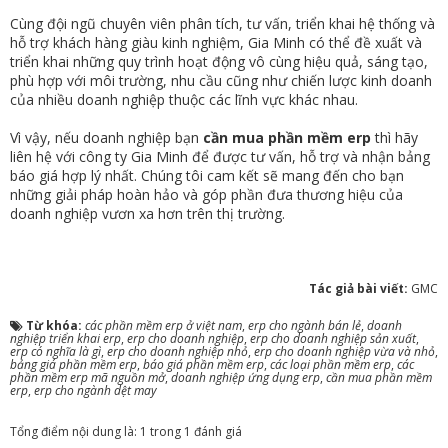
Cùng đội ngũ chuyên viên phân tích, tư vấn, triển khai hệ thống và
hỗ trợ khách hàng giàu kinh nghiệm, Gia Minh có thể đề xuất và
triển khai những quy trình hoạt động vô cùng hiệu quả, sáng tạo,
phù hợp với môi trường, nhu cầu cũng như chiến lược kinh doanh
của nhiều doanh nghiệp thuộc các lĩnh vực khác nhau.
Vì vậy, nếu doanh nghiệp bạn
cần mua phần mềm erp
thì hãy
liên hệ với công ty Gia Minh để được tư vấn, hỗ trợ và nhận bảng
báo giá hợp lý nhất. Chúng tôi cam kết sẽ mang đến cho bạn
những giải pháp hoàn hảo và góp phần đưa thương hiệu của
doanh nghiệp vươn xa hơn trên thị trường.
Tác giả bài viết:
GMC
Từ khóa:
các phần mềm erp ở việt nam
,
erp cho ngành bán lẻ
,
doanh
nghiệp triển khai erp
,
erp cho doanh nghiệp
,
erp cho doanh nghiệp sản xuất
,
erp có nghĩa là gì
,
erp cho doanh nghiệp nhỏ
,
erp cho doanh nghiệp vừa và nhỏ
,
bảng giá phần mềm erp
,
báo giá phần mềm erp
,
các loại phần mềm erp
,
các
phần mềm erp mã nguồn mở
,
doanh nghiệp ứng dụng erp
,
cần mua phần mềm
erp
,
erp cho ngành dệt may
Tổng điểm nội dung là: 1 trong 1 đánh giá