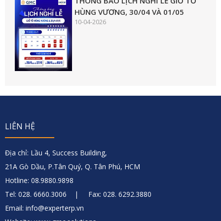
THÔNG BÁO LỊCH NGHỈ LỄ GIỖ TỔ
HÙNG VƯƠNG, 30/04 VÀ 01/05
10-04-2026
LIÊN HỆ
Địa chỉ: Lầu 4, Success Building,
21A Gò Dầu, P.Tân Quý, Q. Tân Phú, HCM
Hotline: 08.9880.9898
Tel: 028. 6660.3006 | Fax: 028. 6292.3880
Email: info@experterp.vn