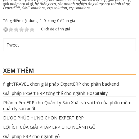
giải pháp erp là gì
,
hệ thống erp
,
các doanh nghiệp ứng dụng erp thành công
,
ExpertERP
,
GMC solutions
,
erp solution
,
erp solutions
Tổng điểm nội dung là: 0 trong 0 đánh giá
Click để đánh giá
Tweet
XEM THÊM
flightTRAVEL chọn giải pháp ExpertERP cho phần backend
Giải pháp Expert ERP tổng thể cho ngành Hospitality
Phần mềm ERP cho Quản Lý Sản Xuất và vai trò của phần mềm
quản lý sản xuất
DƯỢC PHÚC HƯNG CHỌN EXPERT ERP
LỢI ÍCH CỦA GIẢI PHÁP ERP CHO NGÀNH GỖ
Giải pháp ERP cho ngành gỗ