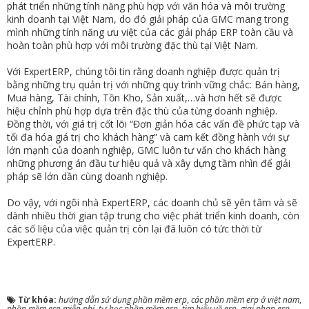
phát triển những tính năng phù hợp với văn hóa và môi trường
kinh doanh tại Việt Nam, do đó giải pháp của GMC mang trong
mình những tính năng ưu việt của các giải pháp ERP toàn cầu và
hoàn toàn phù hợp với môi trường đặc thù tại Việt Nam.
Với ExpertERP, chúng tôi tin rằng doanh nghiệp được quản trị
bằng những trụ quản trị với những quy trình vững chắc: Bán hàng,
Mua hàng, Tài chính, Tồn Kho, Sản xuất,…và hơn hết sẽ được
hiệu chỉnh phù hợp dựa trên đặc thù của từng doanh nghiệp.
Đồng thời, với giá trị cốt lõi “Đơn giản hóa các vấn đề phức tạp và
tối đa hóa giá trị cho khách hàng” và cam kết đồng hành với sự
lớn mạnh của doanh nghiệp, GMC luôn tư vấn cho khách hàng
những phương án đầu tư hiệu quả và xây dựng tầm nhìn để giải
pháp sẽ lớn dần cùng doanh nghiệp.
Do vậy, với ngôi nhà ExpertERP, các doanh chủ sẽ yên tâm và sẽ
dành nhiều thời gian tập trung cho việc phát triển kinh doanh, còn
các số liệu của việc quản trị còn lại đã luôn có tức thời từ
ExpertERP.
Từ khóa:
hướng dẫn sử dụng phần mềm erp
,
các phần mềm erp ở việt nam
,
phần mềm erp miễn phí
,
tự học phần mềm erp
,
tìm hiểu về erp
,
giai phap erp
,