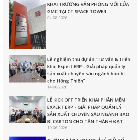
KHAI TRƯƠNG VĂN PHÒNG MỚI CỦA
GMC TẠI CT SPACE TOWER
04-08-2026
Lễ nghiệm thu dự án “Tư vấn & triển
khai Expert ERP - Giải pháp quản lý
sản xuất chuyên sâu ngành bao bì
cho Hồng Thiên”
14-06-2026
LỄ KICK OFF TRIỂN KHAI PHẦN MỀM
EXPERT ERP - GIẢI PHÁP QUẢN LÝ
SẢN XUẤT CHUYÊN SÂU NGÀNH BAO
BÌ CARTON CHO TÂN THÀNH ĐẠT
10-06-2026